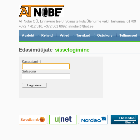
AT Nobe OÜ, Linnavere tee 8, Soinaste küla,Ülenurme vald, Tartumaa, 61709
+372 7 412 310, +372 501 6092, atnobe[@]hot.ee
Avaleht
Rehvid
Veljed
Tarvikud
Ostukorv
Tellimused
Edasimüüjate
sisselogimine
Kasutajanimi
Salasõna
·
·
·