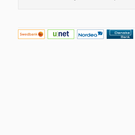
·
·
·