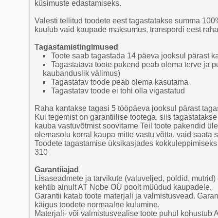
küsimuste edastamiseks.
Valesti tellitud toodete eest tagastatakse summa 10
kuulub vaid kaupade maksumus, transpordi eest raha 
Tagastamistingimused
Toote saab tagastada 14 päeva jooksul pärast ka
Tagastatava toote pakend peab olema terve ja p
kaubanduslik välimus)
Tagastatav toode peab olema kasutama
Tagastatav toode ei tohi olla vigastatud
Raha kantakse tagasi 5 tööpäeva jooksul pärast taga
Kui tegemist on garantiilise tootega, siis tagastataks
kauba vastuvõtmist soovitame Teil toote pakendid üle k
olemasolu korral kaupa mitte vastu võtta, vaid saata s
Toodete tagastamise üksikasjades kokkuleppimiseks h
310
Garantiiajad
Lisaseadmete ja tarvikute (valuveljed, poldid, mutrid)
kehtib ainult AT Nobe OÜ poolt müüdud kaupadele.
Garantii katab toote materjali ja valmistusvead. Garant
käigus toodete normaalne kulumine.
Materjali- või valmistusvealise toote puhul kohustub