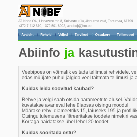
AT Nobe OÜ, Linnavere tee 8, Soinaste küla,Ülenurme vald, Tartumaa, 61709
+372 7 412 310, +372 501 6092, atnobe[@]hot.ee
Avaleht
Rehvid
Veljed
Tarvikud
Ostukorv
Tellimused
Abiinfo
ja
kasutusti
Veebipoes on võimalik esitada tellimusi rehvidele, vel
edasimüüjate puhul jälgida veel täitmata tellimusi ja 
Kuidas leida soovitud kaubad?
Rehve ja velgi saab otsida parameetrite alusel. Val
kuvatakse avaneval lehe ülaosas otsingu moodul.
Määrake rehvi diameetriks 15, laiuseks 195 ja profiili
Otsingu tulemusena filtreeritakse toodete nimekiri vas
Korraga näidatakse ühel lehel 20 toodet.
Kuidas sooritada ostu?