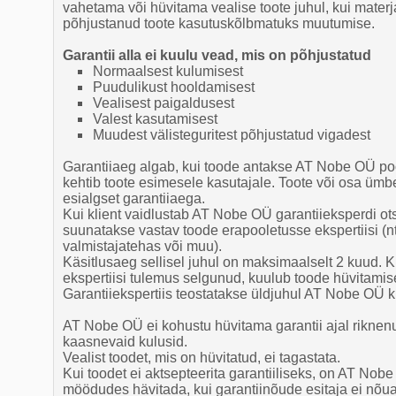
vahetama või hüvitama vealise toote juhul, kui materj
põhjustanud toote kasutuskõlbmatuks muutumise.
Garantii alla ei kuulu vead, mis on põhjustatud
Normaalsest kulumisest
Puudulikust hooldamisest
Vealisest paigaldusest
Valest kasutamisest
Muudest välisteguritest põhjustatud vigadest
Garantiiaeg algab, kui toode antakse AT Nobe OÜ poolt
kehtib toote esimesele kasutajale. Toote või osa üm
esialgset garantiiaega.
Kui klient vaidlustab AT Nobe OÜ garantiieksperdi ots
suunatakse vastav toode erapooletusse ekspertiisi (nt
valmistajatehas või muu).
Käsitlusaeg sellisel juhul on maksimaalselt 2 kuud. Ku
ekspertiisi tulemus selgunud, kuulub toode hüvitamis
Garantiiekspertiis teostatakse üldjuhul AT Nobe OÜ k
AT Nobe OÜ ei kohustu hüvitama garantii ajal rikne
kaasnevaid kulusid.
Vealist toodet, mis on hüvitatud, ei tagastata.
Kui toodet ei aktsepteerita garantiiliseks, on AT Nob
möödudes hävitada, kui garantiinõude esitaja ei nõua