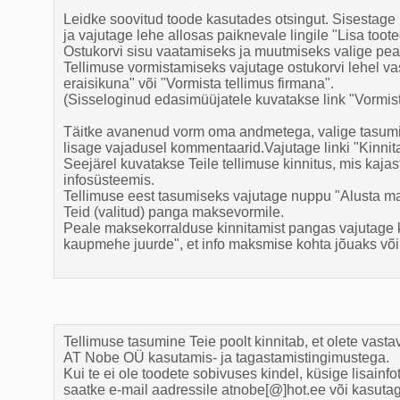
Leidke soovitud toode kasutades otsingut. Sisestage 
ja vajutage lehe allosas paiknevale lingile "Lisa toote
Ostukorvi sisu vaatamiseks ja muutmiseks valige pe
Tellimuse vormistamiseks vajutage ostukorvi lehel vast
eraisikuna" või "Vormista tellimus firmana".
(Sisseloginud edasimüüjatele kuvatakse link "Vormista
Täitke avanenud vorm oma andmetega, valige tasumisv
lisage vajadusel kommentaarid.Vajutage linki "Kinnita
Seejärel kuvatakse Teile tellimuse kinnitus, mis kaj
infosüsteemis.
Tellimuse eest tasumiseks vajutage nuppu "Alusta ma
Teid (valitud) panga maksevormile.
Peale maksekorralduse kinnitamist pangas vajutage k
kaupmehe juurde", et info maksmise kohta jõuaks võima
Tellimuse tasumine Teie poolt kinnitab, et olete vasta
AT Nobe OÜ kasutamis- ja tagastamistingimustega.
Kui te ei ole toodete sobivuses kindel, küsige lisainfo
saatke e-mail aadressile atnobe[@]hot.ee või kasutag